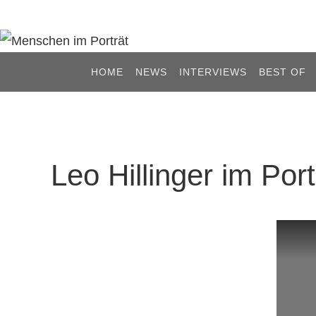
Zum
Inhalt
springen
Zum
HOME
NEWS
INTERVIEWS
BEST OF
Inhalt
springen
Leo Hillinger im Port