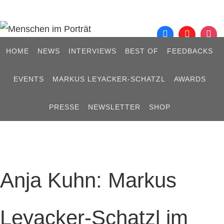
Zum
Inhalt
springen
Zum
HOME
NEWS
INTERVIEWS
BEST OF
FEEDBACKS
Inhalt
springen
EVENTS
MARKUS LEYACKER-SCHATZL
AWARDS
PRESSE
NEWSLETTER
SHOP
Anja Kuhn: Markus
Leyacker-Schatzl im