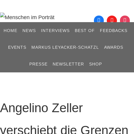
Zum
Inhalt
springen
Zum
HOME
NEWS
INTERVIEWS
BEST OF
FEEDBACKS
Inhalt
springen
EVENTS
MARKUS LEYACKER-SCHATZL
AWARDS
PRESSE
NEWSLETTER
SHOP
Angelino Zeller
verschiebt die Grenzen